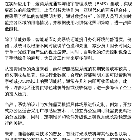
在实际应用中，这类系统通常与楼宇管理系统（BMS）集成，实现
更高效的能源管理。上海创智天地作为一座现代化的商务综合体，
便采用了类似的智能照明方案。通过数据分析，管理人员可以实时
监控各区域的用电情况，并根据使用习惯优化照明策略，进一步降
低能耗。
除了节能效果，智能感应灯光系统还能提升办公环境的舒适度。例
如，系统可以根据不同时段调节色温和亮度，减少员工因长时间处
于单一光线下而产生的视觉疲劳。同时，自动化的灯光控制也免去
了手动操作的麻烦，为日常工作带来更多便利。
从投资回报的角度来看，虽然智能感应系统的初期安装成本较高，
但长期收益显著。根据行业数据，合理的智能照明方案可以帮助写
字楼减少30%以上的照明能耗，通常在几年内即可收回成本。此
外，许多地区还提供绿色建筑补贴或税收优惠，进一步降低了企业
的投入压力。
当然，系统的设计与实施需要根据具体场景进行定制。例如，开放
式办公区适合采用广域感应技术，而独立办公室则可能需要更精细
的分区控制。同时，定期维护和软件升级也是确保系统长期稳定运
行的关键。
未来，随着物联网技术的普及，智能灯光系统将与其他设备联动，
形成更完整的智慧办公生态。例如，灯光可以与空调、窗帘等设施